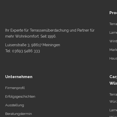
Pro
Terr
Ihr Experte für Terrassenüberdachung und Partner für
Lame
mehr Wohnkomfort. Seit 1996.
Wint
Luisenstraße 3, 98617 Meiningen
Mark
Tel: 03693 5486 333
Haus
Unternehmen
Car
Wür
Firmenprofil
Terr
Erfolgsgeschichten
Wür
Ausstellung
Lame
Beratungstermin