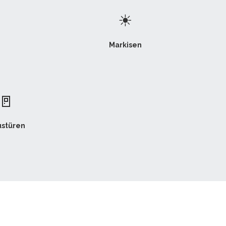
☀
Markisen
🚪
stüren