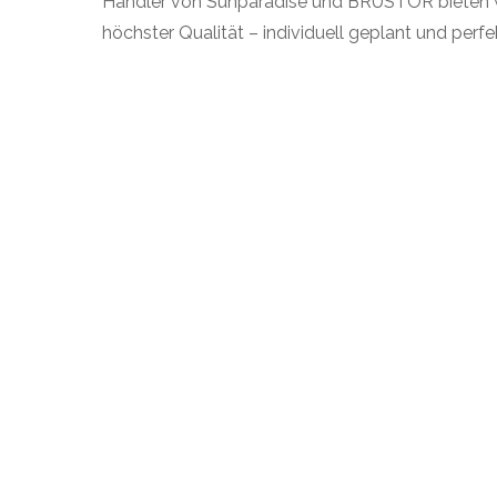
Händler von Sunparadise und BRUSTOR bieten wi
höchster Qualität – individuell geplant und perf