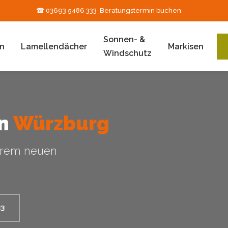
☎ 03693 5486 333
Beratungstermin buchen
Sonnen- &
n
Lamellendächer
Markisen
Windschutz
in
Würzburg
hrem neuen
33