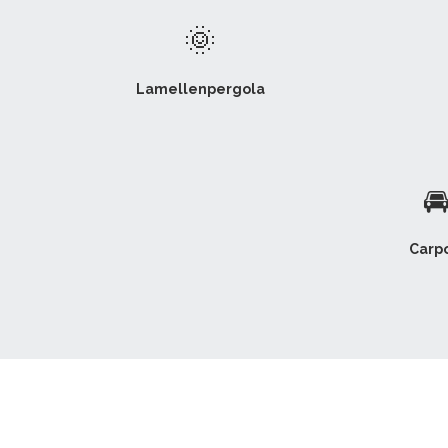
🌞
Lamellenpergola

Carpo