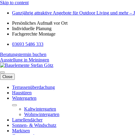
Skip to content
Ganzjährig attraktive Angebote für Outdoor Living und mehr – J
Persönliches Aufmaß vor Ort
Individuelle Planung
Fachgerechte Montage
03693 5486 333
Beratungstermin buchen
Ausstellung in Meiningen
Close
Terrassenüberdachung
Haustüren
Wintergarten
Kaltwintergarten
Wohnwintergarten
Lamellendächer
Sonnen- & Windschutz
Markisen