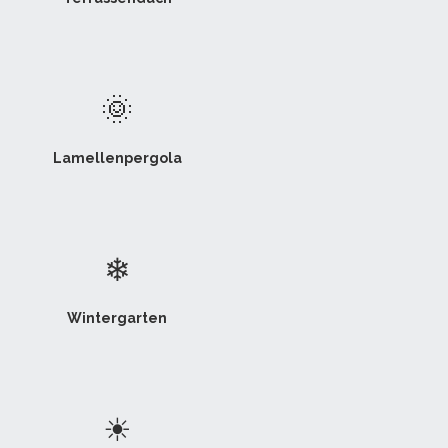
🌞
Lamellenpergola
❄
Wintergarten
☀