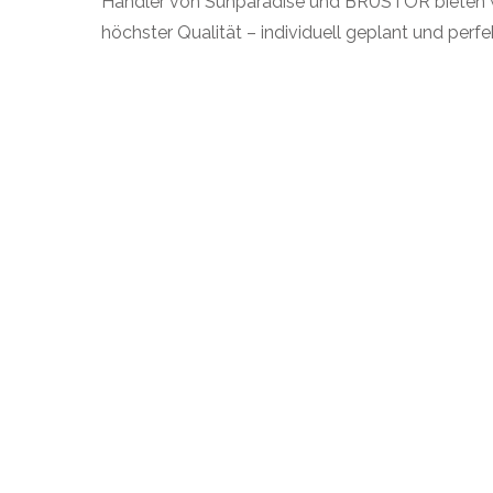
Händler von Sunparadise und BRUSTOR bieten wi
höchster Qualität – individuell geplant und perf