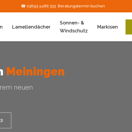
☎ 03693 5486 333
Beratungstermin buchen
Sonnen- &
n
Lamellendächer
Markisen
Windschutz
in
Meiningen
hrem neuen
33