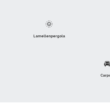
🌞
Lamellenpergola

Carpo