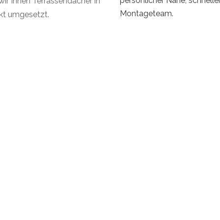
persönlicher Nähe, schnell
r Ihnen Terrassendächer in
Montageteam.
ekt umgesetzt.