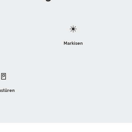
☀
Markisen
🚪
stüren