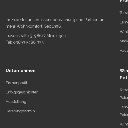
Pro
Terr
Ihr Experte für Terrassenüberdachung und Partner für
Lame
mehr Wohnkomfort. Seit 1996.
Wint
Luisenstraße 3, 98617 Meiningen
Mark
Tel: 03693 5486 333
Haus
Unternehmen
Win
Pet
Firmenprofil
Terr
Erfolgsgeschichten
Pete
Ausstellung
Lame
Beratungstermin
Pete
Wint