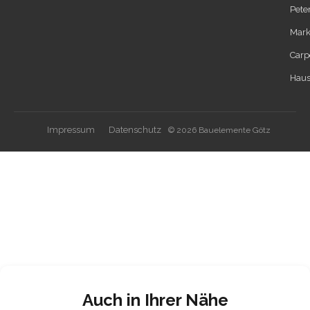
Pete
Mark
Carp
Haus
Impressum
Datenschutz
© 2026 Bauelemente Götz
Auch in Ihrer Nähe