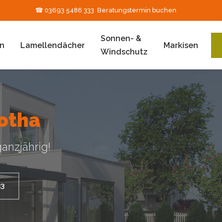
☎ 03693 5486 333
Beratungstermin buchen
Sonnen- &
n
Lamellendächer
Markisen
Windschutz
otha
anzjährig!
33