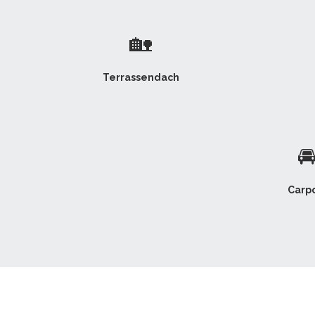
🏡
Terrassendach

Carpo