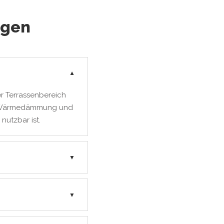
agen
▼
r Terrassenbereich
er Wärmedämmung und
nutzbar ist.
▼
▼