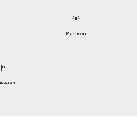
☀
Markisen
🚪
stüren