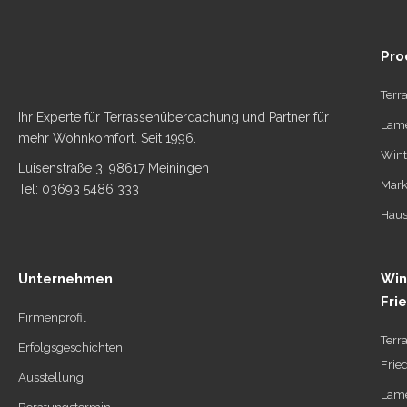
Pro
Terr
Ihr Experte für Terrassenüberdachung und Partner für
Lame
mehr Wohnkomfort. Seit 1996.
Wint
Luisenstraße 3, 98617 Meiningen
Mark
Tel: 03693 5486 333
Haus
Unternehmen
Win
Fri
Firmenprofil
Terr
Erfolgsgeschichten
Frie
Ausstellung
Lame