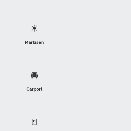
☀
Markisen
🚘
Carport
🚪