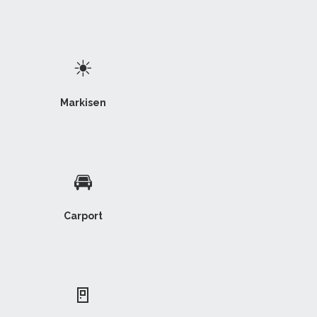
☀
Markisen
🚘
Carport
🚪