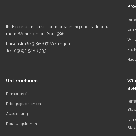
Pro
Terr
Ihr Experte für Terrassenüberdachung und Partner für
Lame
mehr Wohnkomfort. Seit 1996.
Wint
Luisenstraße 3, 98617 Meiningen
Mark
Tel: 03693 5486 333
Haus
Unternehmen
Win
Ble
Firmenprofil
Terr
Erfolgsgeschichten
Blei
Ausstellung
Lame
Beratungstermin
Blei