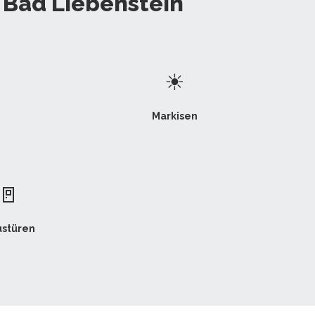
 Bad Liebenstein
☀
Markisen
🚪
stüren