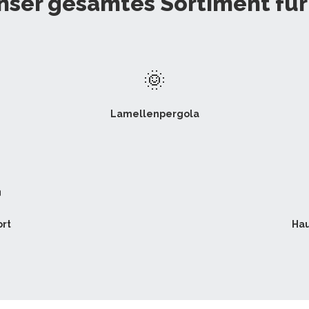
nser gesamtes Sortiment für
🌞
Lamellenpergola

rt
Hau