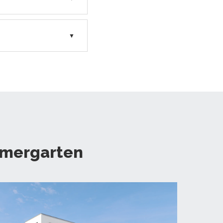
▼
mmergarten