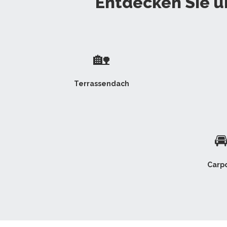
Entdecken Sie u
🏡
Terrassendach

Carpo