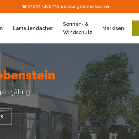
☎ 03693 5486 333
Beratungstermin buchen
Sonnen- &
n
Lamellendächer
Markisen
Windschutz
ebenstein
anzjährig!
33