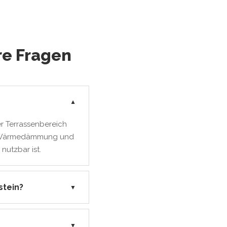
re Fragen
▼
r Terrassenbereich
er Wärmedämmung und
nutzbar ist.
stein?
▼
▼