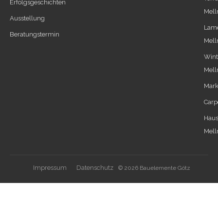
Erfolgsgeschichten
Mell
Ausstellung
Lame
Beratungstermin
Mell
Wint
Mell
Mark
Carp
Haus
Mell
Impressum
Datenschutz
© 2026 Bauelemente Götz