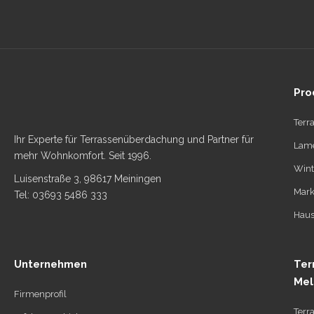
Pro
Terr
Ihr Experte für Terrassenüberdachung und Partner für
Lame
mehr Wohnkomfort. Seit 1996.
Wint
Luisenstraße 3, 98617 Meiningen
Mark
Tel: 03693 5486 333
Haus
Unternehmen
Ter
Mel
Firmenprofil
Terr