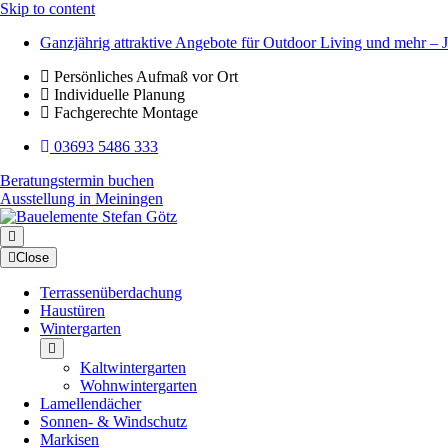
Skip to content
Ganzjährig attraktive Angebote für Outdoor Living und mehr – J
Persönliches Aufmaß vor Ort
Individuelle Planung
Fachgerechte Montage
03693 5486 333
Beratungstermin buchen
Ausstellung in Meiningen
Close
Terrassenüberdachung
Haustüren
Wintergarten
Kaltwintergarten
Wohnwintergarten
Lamellendächer
Sonnen- & Windschutz
Markisen