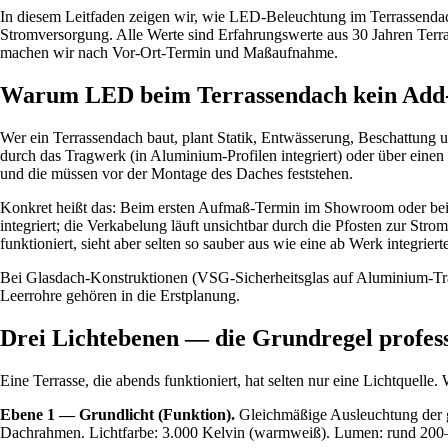
In diesem Leitfaden zeigen wir, wie LED-Beleuchtung im Terrassendach
Stromversorgung. Alle Werte sind Erfahrungswerte aus 30 Jahren Terr
machen wir nach Vor-Ort-Termin und Maßaufnahme.
Warum LED beim Terrassendach kein Add-on
Wer ein Terrassendach baut, plant Statik, Entwässerung, Beschattung 
durch das Tragwerk (in Aluminium-Profilen integriert) oder über ein
und die müssen vor der Montage des Daches feststehen.
Konkret heißt das: Beim ersten Aufmaß-Termin im Showroom oder bei d
integriert; die Verkabelung läuft unsichtbar durch die Pfosten zur St
funktioniert, sieht aber selten so sauber aus wie eine ab Werk integrier
Bei Glasdach-Konstruktionen (VSG-Sicherheitsglas auf Aluminium-Tragw
Leerrohre gehören in die Erstplanung.
Drei Lichtebenen — die Grundregel profess
Eine Terrasse, die abends funktioniert, hat selten nur eine Lichtquell
Ebene 1 — Grundlicht (Funktion).
Gleichmäßige Ausleuchtung der g
Dachrahmen. Lichtfarbe: 3.000 Kelvin (warmweiß). Lumen: rund 200–