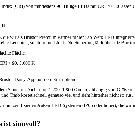
ndex (CRI) von mindestens 90. Billige LEDs mit CRI 70–80 lassen Gesi
rn
he, die wir als Brustor Premium Partner führen) ab Werk LED-integriert
 keine Leuchten, sondern nur Licht. Die Steuerung läuft über die Bru
achte Fläche):
 CRI > 90, 3.000 K
 Brustor-Daisy-App auf dem Smartphone
 dem Standard-Dach: rund 1.200–1.800 € netto, abhängig von Größe und
nd Trafo kostet schnell genauso viel und sieht hinterher nicht so aus.
ir mit zertifizierten Außen-LED-Systemen (IP65 oder höher), die wir 
ist sinnvoll?