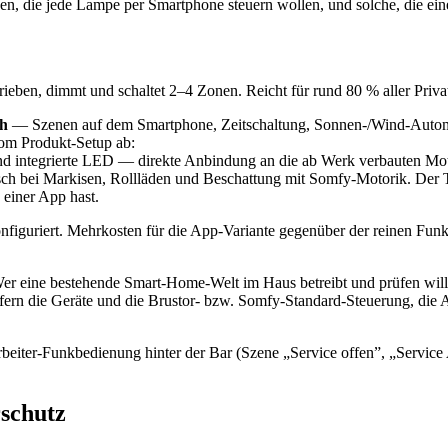
n, die jede Lampe per Smartphone steuern wollen, und solche, die ei
ieben, dimmt und schaltet 2–4 Zonen. Reicht für rund 80 % aller Priva
ch
— Szenen auf dem Smartphone, Zeitschaltung, Sonnen-/Wind-Auto
om Produkt-Setup ab:
und integrierte LED — direkte Anbindung an die ab Werk verbauten Mo
sch bei Markisen, Rollläden und Beschattung mit Somfy-Motorik. De
einer App hast.
onfiguriert. Mehrkosten für die App-Variante gegenüber der reinen F
er eine bestehende Smart-Home-Welt im Haus betreibt und prüfen will,
iefern die Geräte und die Brustor- bzw. Somfy-Standard-Steuerung, di
eiter-Funkbedienung hinter der Bar (Szene „Service offen”, „Servic
schutz