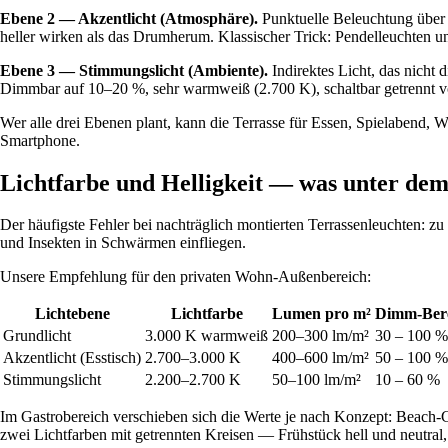
Ebene 2 — Akzentlicht (Atmosphäre).
Punktuelle Beleuchtung über 
heller wirken als das Drumherum. Klassischer Trick: Pendelleuchten 
Ebene 3 — Stimmungslicht (Ambiente).
Indirektes Licht, das nicht 
Dimmbar auf 10–20 %, sehr warmweiß (2.700 K), schaltbar getrennt 
Wer alle drei Ebenen plant, kann die Terrasse für Essen, Spielabend,
Smartphone.
Lichtfarbe und Helligkeit — was unter dem
Der häufigste Fehler bei nachträglich montierten Terrassenleuchten: zu
und Insekten in Schwärmen einfliegen.
Unsere Empfehlung für den privaten Wohn-Außenbereich:
Lichtebene
Lichtfarbe
Lumen pro m²
Dimm-Ber
Grundlicht
3.000 K warmweiß
200–300 lm/m²
30 – 100 %
Akzentlicht (Esstisch)
2.700–3.000 K
400–600 lm/m²
50 – 100 %
Stimmungslicht
2.200–2.700 K
50–100 lm/m²
10 – 60 %
Im Gastrobereich verschieben sich die Werte je nach Konzept: Beach-
zwei Lichtfarben mit getrennten Kreisen — Frühstück hell und neutral