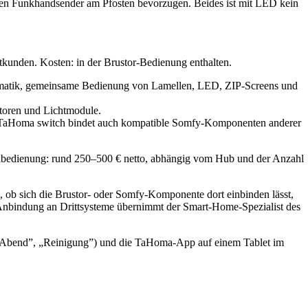
nen Funkhandsender am Pfosten bevorzugen. Beides ist mit LED kein
tkunden. Kosten: in der Brustor-Bedienung enthalten.
matik, gemeinsame Bedienung von Lamellen, LED, ZIP-Screens und
toren und Lichtmodule.
r TaHoma switch bindet auch kompatible Somfy-Komponenten anderer
unkbedienung: rund 250–500 € netto, abhängig vom Hub und der Anzahl
 ob sich die Brustor- oder Somfy-Komponente dort einbinden lässt,
e Anbindung an Drittsysteme übernimmt der Smart-Home-Spezialist des
e Abend”, „Reinigung”) und die TaHoma-App auf einem Tablet im