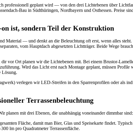
 professionell geplant wird — von den drei Lichtebenen über Lichtfarb
assendach-Bau in Südthüringen, Nordbayern und Osthessen. Preise sind
 ist, sondern Teil der Konstruktion
und Material — und denkt an die Beleuchtung oft erst, wenn alles steh
en separaten, vom Hauptdach abgesetzten Lichtträger. Beide Wege bra
ir vor Ort planen wir die Lichtebenen mit. Bei einem Brustor-Lamell
romzuführung. Wird das Licht erst nach Montage geplant, müssen Profile
te Lösung.
erk) verlegen wir LED-Streifen in den Sparrenprofilen oder als indir
ioneller Terrassenbeleuchtung
e. Wir planen mit drei Ebenen, die unabhängig voneinander dimmbar sind:
esamten Fläche, damit man Bier, Glas und Speisekarte findet. Typis
300 lm pro Quadratmeter Terrassenfläche.