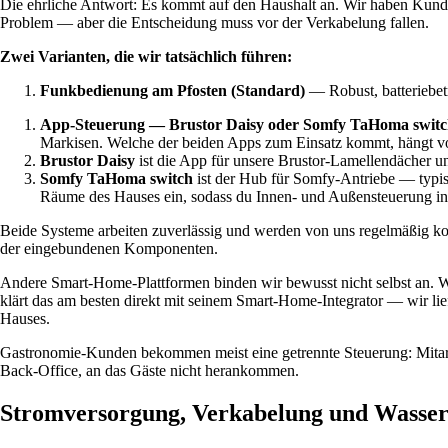
Die ehrliche Antwort: Es kommt auf den Haushalt an. Wir haben Kunde
Problem — aber die Entscheidung muss vor der Verkabelung fallen.
Zwei Varianten, die wir tatsächlich führen:
Funkbedienung am Pfosten (Standard)
— Robust, batteriebetr
App-Steuerung — Brustor Daisy oder Somfy TaHoma swit
Markisen. Welche der beiden Apps zum Einsatz kommt, hängt v
Brustor Daisy
ist die App für unsere Brustor-Lamellendächer 
Somfy TaHoma switch
ist der Hub für Somfy-Antriebe — typi
Räume des Hauses ein, sodass du Innen- und Außensteuerung in 
Beide Systeme arbeiten zuverlässig und werden von uns regelmäßig k
der eingebundenen Komponenten.
Andere Smart-Home-Plattformen binden wir bewusst nicht selbst an. W
klärt das am besten direkt mit seinem Smart-Home-Integrator — wir l
Hauses.
Gastronomie-Kunden bekommen meist eine getrennte Steuerung: Mitarb
Back-Office, an das Gäste nicht herankommen.
Stromversorgung, Verkabelung und Wasser