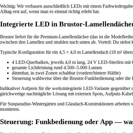
Wichtig: Wir verbauen ausschließlich LEDs mit einem Farbwiedergabe-I
Alltag erst auf, wenn man es einmal richtig erlebt hat.
Integrierte LED in Brustor-Lamellendäche
Brustor liefert für die Premium-Lamellendächer (das ist die Modellrei
zwischen den Lamellen und strahlen nach unten ab. Vorteil: Du siehst
Typische Konfiguration für ein 4,5 × 4,0 m Lamellendach (18 m² überd
4 LED-Querbalken, jeweils 4,0 m lang, 24 V LED-Streifen mit
gesamte Lichtleistung rund 4.500–5.000 Lumen
dimmbar, in zwei Zonen schaltbar (vordere/hintere Hälfte)
Steuerung wahlweise über die Brustor-Funkbedienung oder die
Indikativer Aufpreis für die werksintegrierte LED-Variante gegenüber
gleichwertige nachträgliche Lösung mit externen Spots, Aufputz-Kabel u
Für Sunparadise-Wintergärten und Glasdach-Konstruktionen arbeiten w
montieren.
Steuerung: Funkbedienung oder App — was 