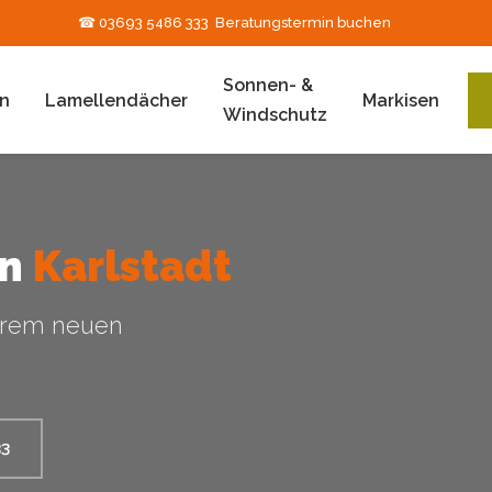
☎ 03693 5486 333
Beratungstermin buchen
Sonnen- &
n
Lamellendächer
Markisen
Windschutz
in
Karlstadt
hrem neuen
33