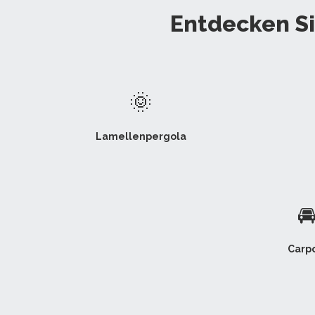
Entdecken Si
🌞
Lamellenpergola

Carpo