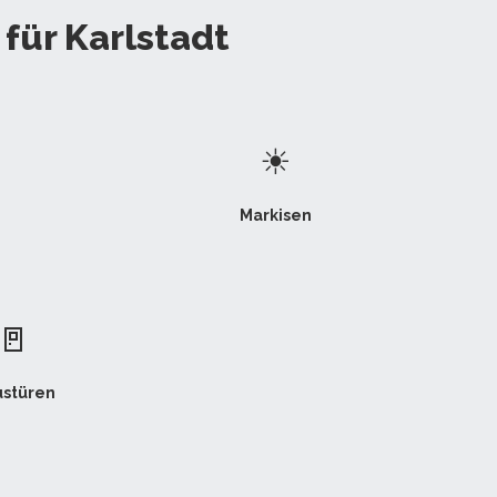
für Karlstadt
☀
Markisen
🚪
stüren