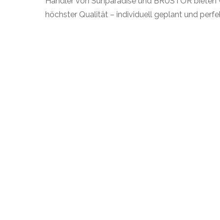
Händler von Sunparadise und BRUSTOR bieten wi
höchster Qualität – individuell geplant und perf