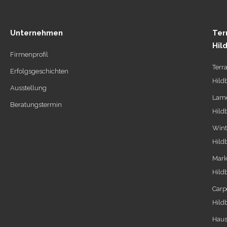
Unternehmen
Ter
Hil
Firmenprofil
Terr
Erfolgsgeschichten
Hild
Ausstellung
Lame
Beratungstermin
Hild
Wint
Hild
Mark
Hild
Carp
Hild
Haus