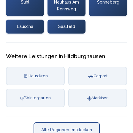
Suhl
Neuhaus Am
Sonneberg
Rennweg
Lauscha
Saalfeld
Weitere Leistungen in Hildburghausen
🚪
🚗
Haustüren
Carport
🌿
☀️
Wintergarten
Markisen
Alle Regionen entdecken