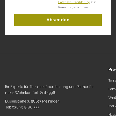
Datenschutzerklärung
zur
Kenntnis genommen.
Absenden
Pro
Terr
Ihr Experte für Terrassenüberdachung und Partner für
Lame
mehr Wohnkomfort. Seit 1996.
Wint
Luisenstraße 3, 98617 Meiningen
Mark
Tel: 03693 5486 333
Haus