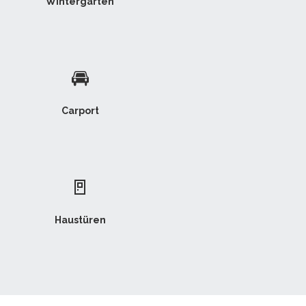
Wintergarten
🚘
Carport
🚪
Haustüren