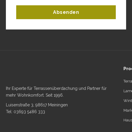
Absenden
Pro
Terr
Ihr Experte für Terrassenüberdachung und Partner für
Lame
mehr Wohnkomfort. Seit 1996.
Wint
Luisenstraße 3, 98617 Meiningen
Mark
Tel: 03693 5486 333
Haus