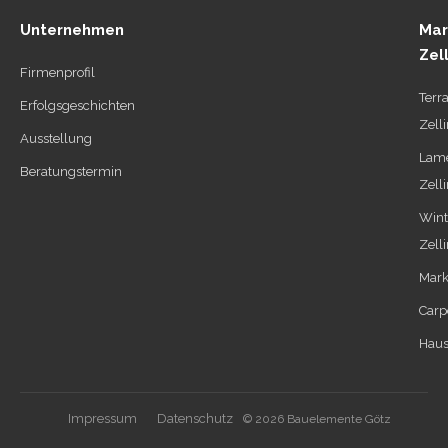
Unternehmen
Mar
Zel
Firmenprofil
Terr
Erfolgsgeschichten
Zell
Ausstellung
Lame
Beratungstermin
Zell
Wint
Zell
Mark
Carp
Haus
Impressum
Datenschutz
© 2026 Bauelemente Götz