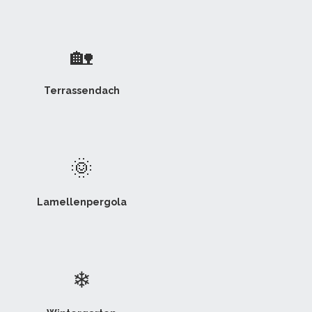
🏡
Terrassendach
🌞
Lamellenpergola
❄