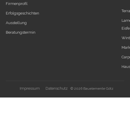
Firmenprofil
Terr
Erfolgsgeschichten
Lame
Ausstellung
Eisfe
Beratungstermin
Wint
Mark
Carpo
Haus
Impressum
Datenschutz
© 2026 Bauelemente Götz