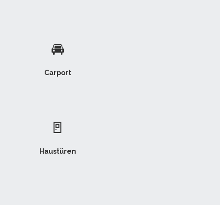
🚘
Carport
🚪
Haustüren