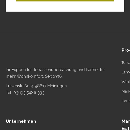
Pro
Terr
Ihr Experte für Terrassenüberdachung und Partner für
Lame
mehr Wohnkomfort. Seit 1996.
Wint
Luisenstraße 3, 98617 Meiningen
Mark
Tel: 03693 5486 333
Haus
Unternehmen
Mar
Eis