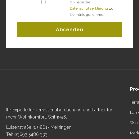
Ich habe die
Datenschutzerklärung
zur
Kenntnis genommen.
Absenden
Pro
Terr
Ihr Experte für Terrassenüberdachung und Partner für
Lame
mehr Wohnkomfort. Seit 1996.
Wint
Luisenstraße 3, 98617 Meiningen
Mark
Tel: 03693 5486 333