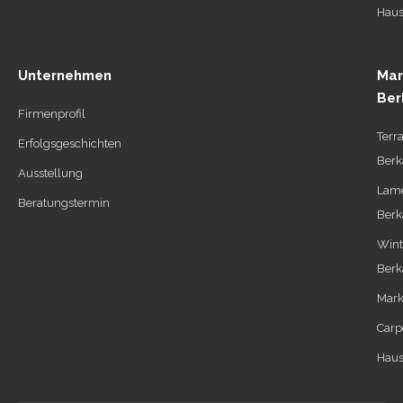
Haus
Unternehmen
Mar
Ber
Firmenprofil
Terr
Erfolgsgeschichten
Berk
Ausstellung
Lame
Beratungstermin
Berk
Wint
Berk
Mark
Carp
Haus