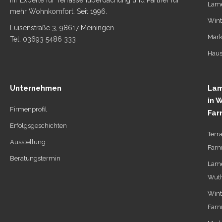
Lame
mehr Wohnkomfort. Seit 1996.
Wint
Luisenstraße 3, 98617 Meiningen
Mark
Tel: 03693 5486 333
Haus
Unternehmen
Lam
in 
Firmenprofil
Far
Erfolgsgeschichten
Terr
Ausstellung
Farn
Beratungstermin
Lame
Wuth
Wint
Farn