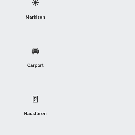
☀
Markisen
🚘
Carport
🚪
Haustüren