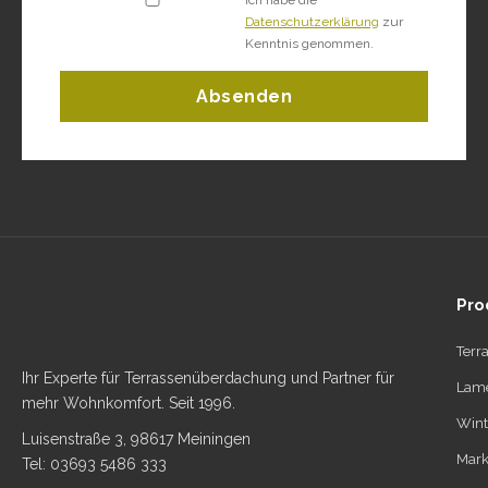
Datenschutzerklärung
zur
Kenntnis genommen.
Absenden
Pro
Terr
Ihr Experte für Terrassenüberdachung und Partner für
Lame
mehr Wohnkomfort. Seit 1996.
Wint
Luisenstraße 3, 98617 Meiningen
Mark
Tel: 03693 5486 333