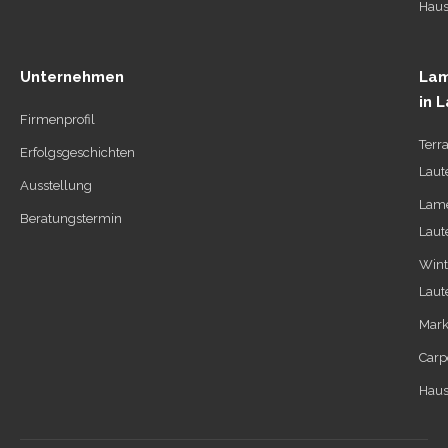
Haus
Unternehmen
Lam
in 
Firmenprofil
Terr
Erfolgsgeschichten
Laut
Ausstellung
Lame
Beratungstermin
Laut
Wint
Laut
Mark
Carp
Haus