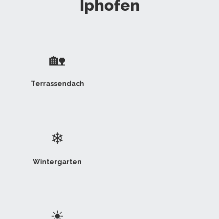
Iphofen
🏡
Terrassendach
❄
Wintergarten
☀