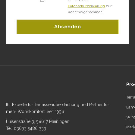
Datenschutzerklärung
zur
Kenntnis genommen.
Absenden
Pro
Terr
Ihr Experte für Terrassenüberdachung und Partner für
Lame
mehr Wohnkomfort. Seit 1996.
Wint
Luisenstraße 3, 98617 Meiningen
Mark
Tel: 03693 5486 333