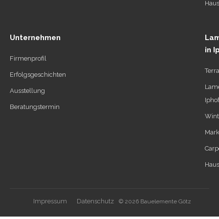
Haus
Unternehmen
Lam
in 
Firmenprofil
Terr
Erfolgsgeschichten
Lame
Ausstellung
Ipho
Beratungstermin
Wint
Mark
Carp
Haus
Impressum
Datenschutz
© 2026 Bauelemente Götz