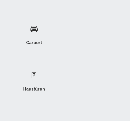
🚘
Carport
🚪
Haustüren