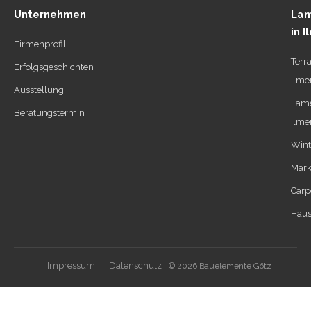
Unternehmen
Lam
in 
Firmenprofil
Terr
Erfolgsgeschichten
Ilme
Ausstellung
Lame
Beratungstermin
Ilme
Wint
Mark
Carp
Haus
Impressum
Datenschutz
© 2026 Bauelemente Götz