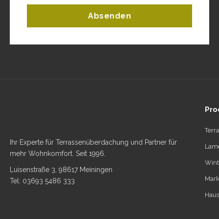
Absenden
Pro
Terr
Ihr Experte für Terrassenüberdachung und Partner für
Lame
mehr Wohnkomfort. Seit 1996.
Wint
Luisenstraße 3, 98617 Meiningen
Mark
Tel: 03693 5486 333
Haus