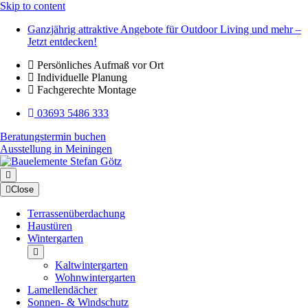
Skip to content
Ganzjährig attraktive Angebote für Outdoor Living und mehr –
Jetzt entdecken!
Persönliches Aufmaß vor Ort
Individuelle Planung
Fachgerechte Montage
03693 5486 333
Beratungstermin buchen
Ausstellung in Meiningen
Close
Terrassenüberdachung
Haustüren
Wintergarten
Kaltwintergarten
Wohnwintergarten
Lamellendächer
Sonnen- & Windschutz