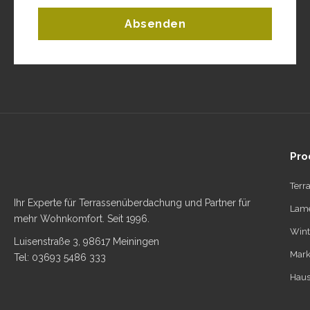
Absenden
Pro
Terr
Ihr Experte für Terrassenüberdachung und Partner für
Lame
mehr Wohnkomfort. Seit 1996.
Wint
Luisenstraße 3, 98617 Meiningen
Mark
Tel: 03693 5486 333
Haus