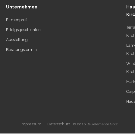
Unternehmen
Hau
Kir
Firmenprofil
Terr
Erfolgsgeschichten
Kirc
Ausstellung
Lame
Beratungstermin
Kirc
Wint
Kirc
Mark
Carp
Haus
Impressum
Datenschutz
© 2026 Bauelemente Götz