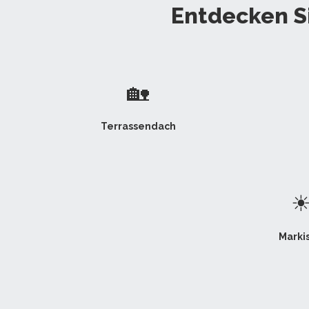
Entdecken Si
🏡
Terrassendach
Marki