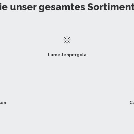
e unser gesamtes Sortiment
🌞
Lamellenpergola
☀
sen
C