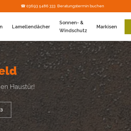
☎ 03693 5486 333
Beratungstermin buchen
Sonnen- &
n
Lamellendächer
Markisen
Windschutz
eld
uen Haustür!
33