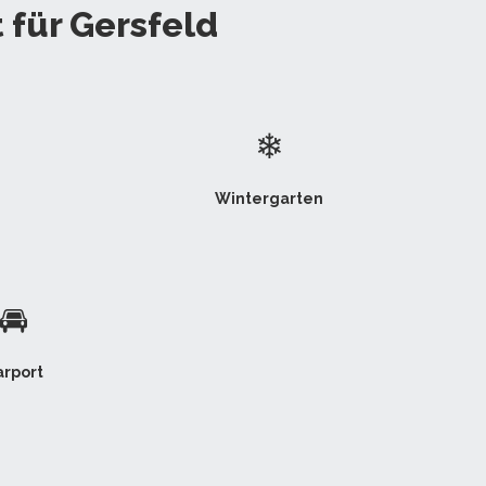
 für Gersfeld
❄
Wintergarten
🚘
arport