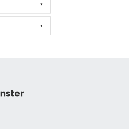
▼
▼
nster