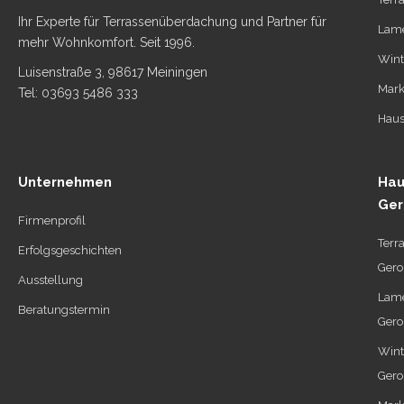
Ihr Experte für Terrassenüberdachung und Partner für
Lame
mehr Wohnkomfort. Seit 1996.
Wint
Luisenstraße 3, 98617 Meiningen
Mark
Tel: 03693 5486 333
Haus
Unternehmen
Hau
Ger
Firmenprofil
Terr
Erfolgsgeschichten
Gero
Ausstellung
Lame
Beratungstermin
Gero
Wint
Gero