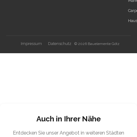
Mark
Carp
Haus
Impressum
Datenschutz
© 2026 Bauelemente Götz
Auch in Ihrer Nähe
Entdecken Sie unser Angebot in weiteren Städten