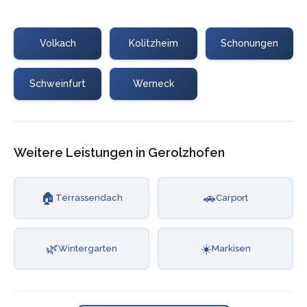
Volkach
Kolitzheim
Schonungen
Schweinfurt
Werneck
Weitere Leistungen in Gerolzhofen
🏠
🚗
Terrassendach
Carport
🌿
☀️
Wintergarten
Markisen