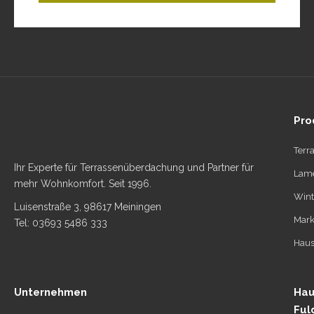
Pro
Terr
Ihr Experte für Terrassenüberdachung und Partner für
Lame
mehr Wohnkomfort. Seit 1996.
Wint
Luisenstraße 3, 98617 Meiningen
Mark
Tel: 03693 5486 333
Haus
Unternehmen
Hau
Ful