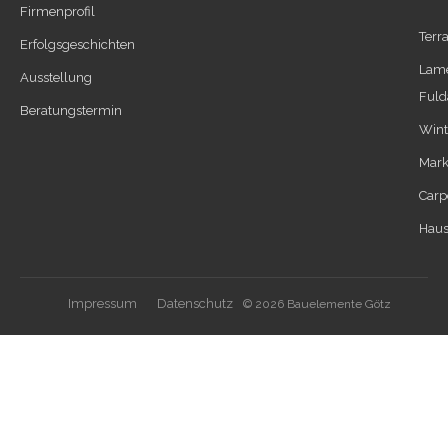
Firmenprofil
Terr
Erfolgsgeschichten
Lame
Ausstellung
Fuld
Beratungstermin
Wint
Mark
Carp
Haus
Impressum
Datenschutz
© 2026 Bauelemente Götz