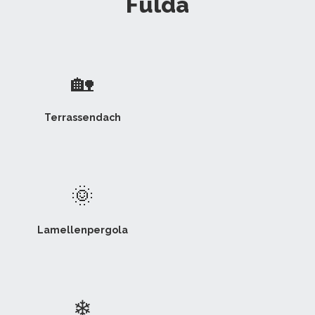
Fulda
🏡
Terrassendach
🌞
Lamellenpergola
❄