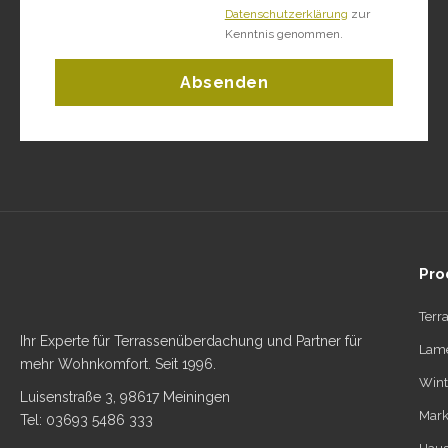
Datenschutzerklärung
zur
Kenntnis genommen.
Absenden
Pro
Terr
Ihr Experte für Terrassenüberdachung und Partner für
Lame
mehr Wohnkomfort. Seit 1996.
Wint
Luisenstraße 3, 98617 Meiningen
Mark
Tel: 03693 5486 333