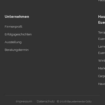
Haus
Unternehmen
Hau
Eue
Firmenprofil
Terr
Erfolgsgeschichten
Euer
Ausstellung
Lame
Beratungstermin
Euer
Wint
Mark
Carp
Haus
Impressum
Datenschutz
© 2026 Bauelemente Götz