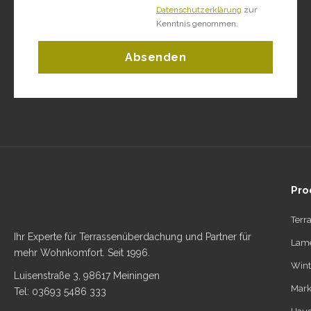
Datenschutzerklärung
zur
Kenntnis genommen.
Absenden
Pro
Terr
Ihr Experte für Terrassenüberdachung und Partner für
Lame
mehr Wohnkomfort. Seit 1996.
Wint
Luisenstraße 3, 98617 Meiningen
Mark
Tel: 03693 5486 333