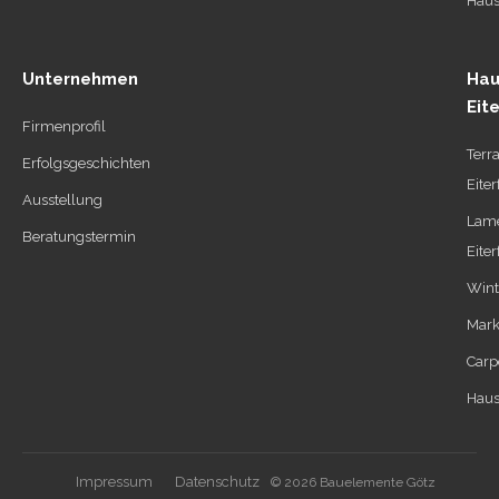
Haus
Unternehmen
Hau
Eit
Firmenprofil
Terr
Erfolgsgeschichten
Eiter
Ausstellung
Lame
Beratungstermin
Eiter
Wint
Mark
Carpo
Haus
Impressum
Datenschutz
© 2026 Bauelemente Götz