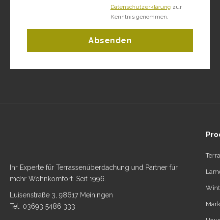
Datenschutzerklärung
zur
Kenntnis genommen.
Absenden
Pro
Terr
Ihr Experte für Terrassenüberdachung und Partner für
Lame
mehr Wohnkomfort. Seit 1996.
Wint
Luisenstraße 3, 98617 Meiningen
Mark
Tel: 03693 5486 333