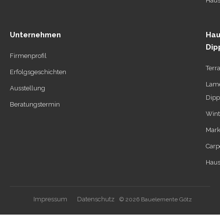
Haus
Unternehmen
Hau
Dip
Firmenprofil
Terr
Erfolgsgeschichten
Lame
Ausstellung
Dipp
Beratungstermin
Wint
Mark
Carp
Haus
Impressum
Datenschutz
© 2026 Bauelemente Götz