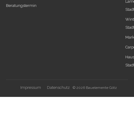
Lame
Beratungstermin
Stad
Wint
Stad
Mark
Carp
Haus
Stad
Impressum
Datenschutz
© 2026 Bauelemente Götz