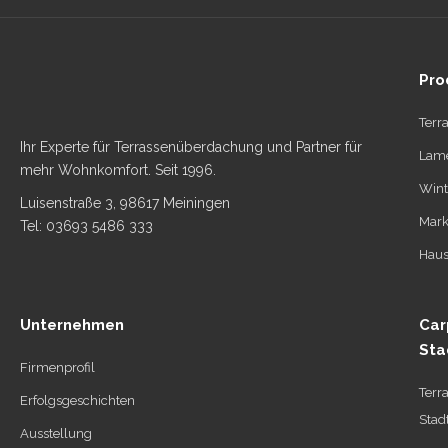
Pro
Terr
Ihr Experte für Terrassenüberdachung und Partner für
Lame
mehr Wohnkomfort. Seit 1996.
Wint
Luisenstraße 3, 98617 Meiningen
Mark
Tel: 03693 5486 333
Haus
Unternehmen
Car
Sta
Firmenprofil
Terr
Erfolgsgeschichten
Stad
Ausstellung