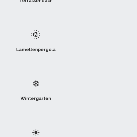
Terrassendach
🌞
Lamellenpergola
❄
Wintergarten
☀