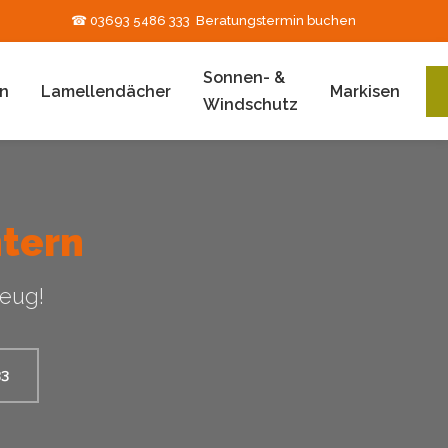
☎ 03693 5486 333
Beratungstermin buchen
Sonnen- &
n
Lamellendächer
Markisen
Windschutz
tern
zeug!
33