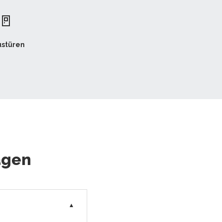
🚪
stüren
agen
▼