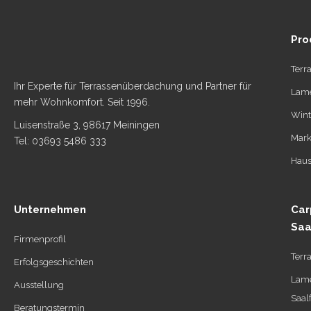
Pro
Terr
Ihr Experte für Terrassenüberdachung und Partner für
Lame
mehr Wohnkomfort. Seit 1996.
Wint
Luisenstraße 3, 98617 Meiningen
Mark
Tel: 03693 5486 333
Haus
Unternehmen
Car
Saa
Firmenprofil
Terr
Erfolgsgeschichten
Lame
Ausstellung
Saal
Beratungstermin