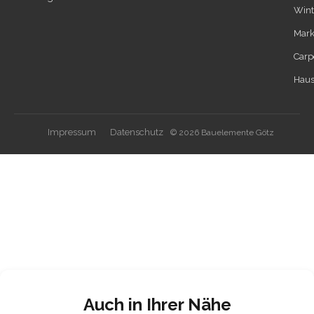
Wint
Mark
Carp
Haus
Impressum
Datenschutz
© 2026 Bauelemente Götz
Auch in Ihrer Nähe