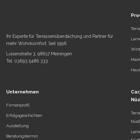
Pro
Terr
Ihr Experte für Terrassenüberdachung und Partner für
Lame
mehr Wohnkomfort. Seit 1996.
Wint
Luisenstraße 3, 98617 Meiningen
Mark
Tel: 03693 5486 333
Haus
Unternehmen
Car
Nüd
Firmenprofil
Terr
Erfolgsgeschichten
Nüdl
Ausstellung
Lame
Beratungstermin