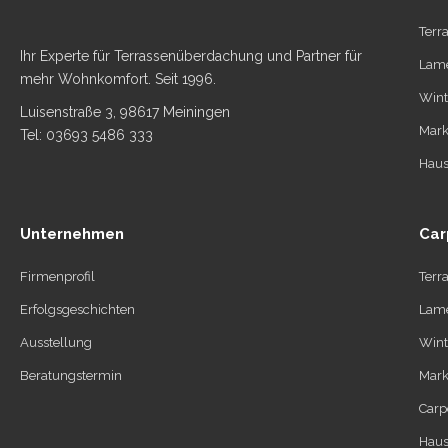
Terr
Ihr Experte für Terrassenüberdachung und Partner für
Lame
mehr Wohnkomfort. Seit 1996.
Wint
Luisenstraße 3, 98617 Meiningen
Mark
Tel: 03693 5486 333
Haus
Unternehmen
Car
Firmenprofil
Terr
Erfolgsgeschichten
Lame
Ausstellung
Wint
Beratungstermin
Mark
Carp
Haus