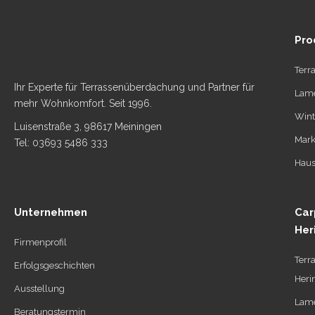
Pro
Terr
Ihr Experte für Terrassenüberdachung und Partner für
Lame
mehr Wohnkomfort. Seit 1996.
Wint
Luisenstraße 3, 98617 Meiningen
Mark
Tel: 03693 5486 333
Haus
Unternehmen
Car
Her
Firmenprofil
Terr
Erfolgsgeschichten
Heri
Ausstellung
Lame
Beratungstermin