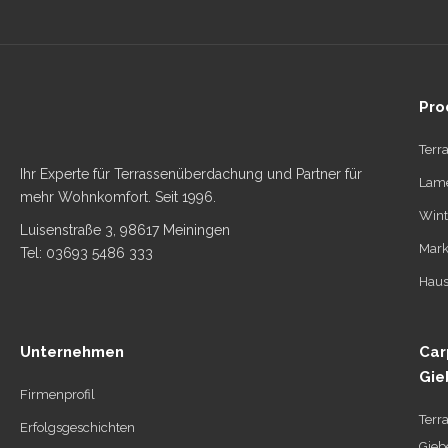
Pro
Terr
Ihr Experte für Terrassenüberdachung und Partner für
Lame
mehr Wohnkomfort. Seit 1996.
Wint
Luisenstraße 3, 98617 Meiningen
Mark
Tel: 03693 5486 333
Haus
Unternehmen
Car
Gie
Firmenprofil
Terr
Erfolgsgeschichten
Gieb